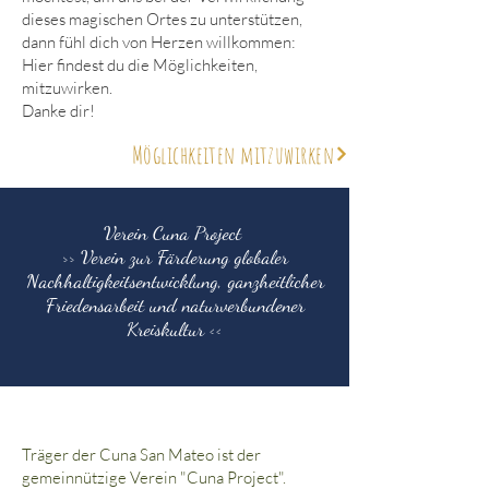
dieses magischen Ortes zu unterstützen,
dann fühl dich von Herzen willkommen:
Hier findest du die Möglichkeiten,
mitzuwirken.
Danke dir!
Möglichkeiten mitzuwirken
Verein Cuna Project
>> Verein zur Färderung globaler
Nachhaltigkeitsentwicklung, ganzheitlicher
Friedensarbeit und naturverbundener
Kreiskultur <<
Träger der Cuna San Mateo ist der
gemeinnützige Verein "Cuna Project".