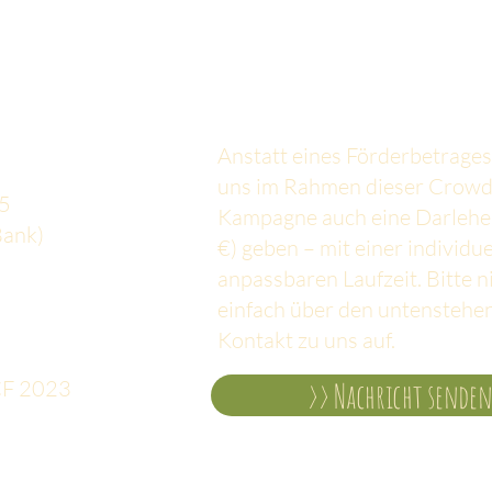
per Überweisung
Darlehen an unseren g
:
Anstatt eines Förderbetrages
uns im Rahmen dieser
Crowd
5
Kampagne auch eine Darlehe
ank)
€) geben – mit einer individue
anpassbaren
Laufzeit. Bitte
einfach über den untenstehe
Kontakt zu uns auf.
CF 2023
>> Nachricht sende