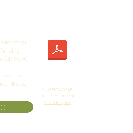
emeinnützigen Verein:
 kannst du
funding-
n (ab 1000
ll
 nimm dazu
nden Button
Mustervorlage
Darlehensvertrag
Cuna Project
n<<