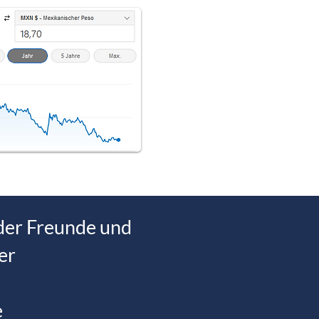
 der Freunde und
er
e