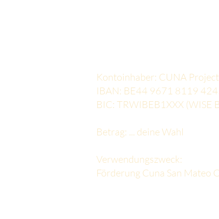
Einzelförderung direkt 
auf unser Vereinskonto
Kontoinhaber: CUNA Project
IBAN: BE44 9671 8119 424
BIC: TRWIBEB1XXX (WISE B
Betrag: ... deine Wahl
Verwendungszweck:
Förderung Cuna San Mateo 