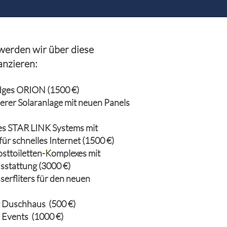
werden wir über diese
nzieren:
odges ORION (1500 €)
erer Solaranlage
mit neuen Panels
nes STAR LINK
Systems mit
für
schnelles Internet (1500 €)
sttoiletten
-
K
omplexes mit
sstattung (3000 €)
serfliters für den
neuen
 Duschhaus (500 €)
 Events (1000 €)