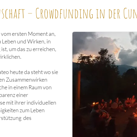
nschaft – Crowdfunding in der Cu
s vom ersten Moment an,
m Leben und Wirken, in
ist, um das zu erreichen,
irklichen.
teo heute da steht wo sie
ichen Zusammenwirken
che in einem Raum von
parenz einer
e mit ihrer individuellen
higkeiten zum Leben
erstützung des