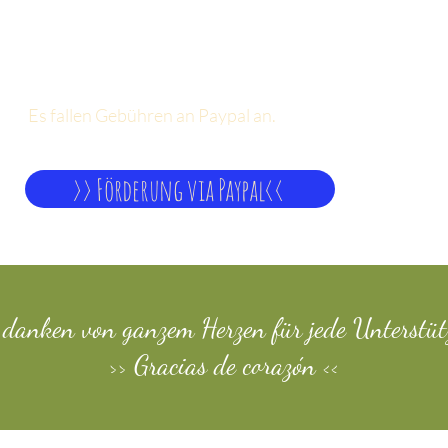
Einzelförderung Via Paypal
Es fallen Gebühren an Paypal an.
>> Förderung via Paypal<<
 danken von ganzem Herzen für jede Unterstüt
>> Gracias de corazón
<<