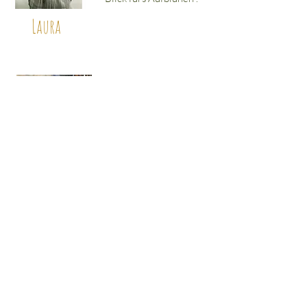
Laura
Gute Seele + begnadete
Köchin, Mutter von 4
Kindern. Sie hält Chepe
den Rücken frei und
unterstützt
hingebungsvoll,
woimmer sie gebraucht
wird.
clemencia
Handwerker-