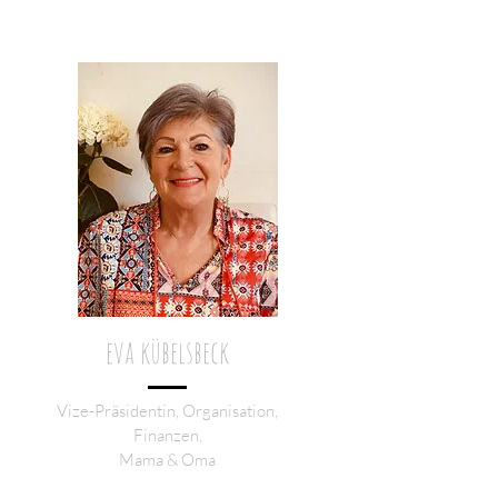
eva kübelsbeck
Vize-Präsidentin, Organisation,
Finanzen,
Mama & Oma