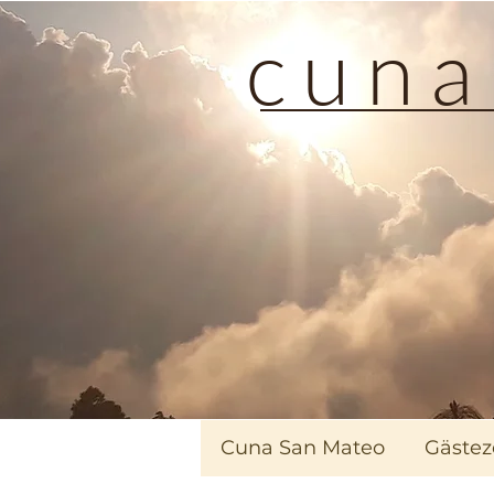
c u n 
Cuna San Mateo
Gäste