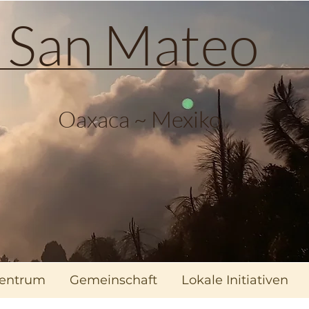
a San Mateo
Oaxaca ~ Mexiko
zentrum
Gemeinschaft
Lokale Initiativen